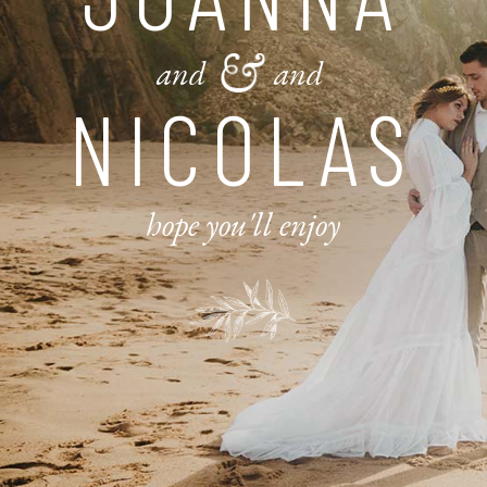
and
and
NICOLAS
hope you'll enjoy