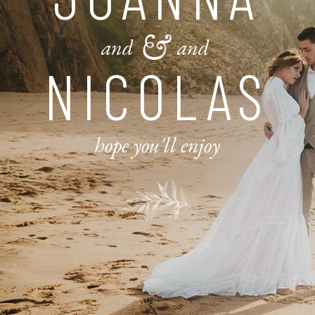
and
and
NICOLAS
hope you'll enjoy